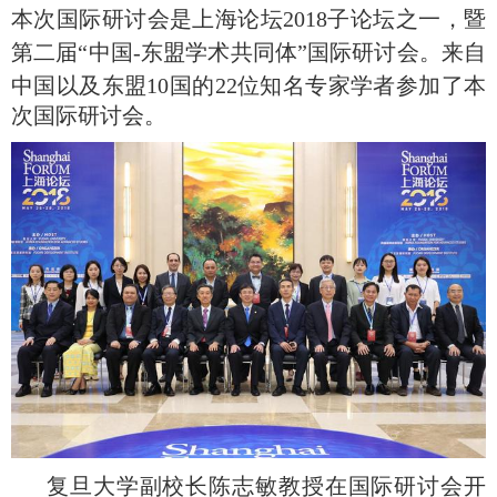
本次国际研讨会是
上海论坛
2018
子论坛之一，暨
第二届“中国
-
东盟学术共同体”国际
研讨会
。来自
中国以及东盟
10
国的
22
位知名专家学者参加了本
次国际研讨会。
复旦大学副校长陈志敏教授在国际研讨会开