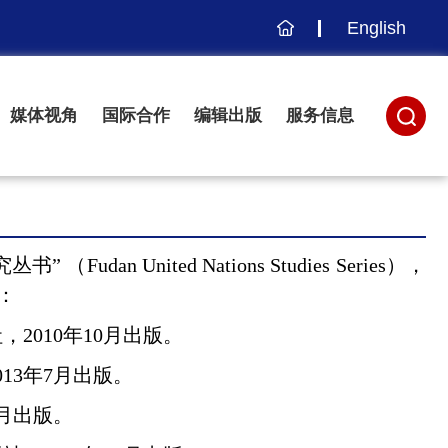
English
主
页
媒体视角
国际合作
编辑出版
服务信息
究丛书”
（
Fudan United Nations Studies Series
），
：
社，
2010
年
10
月出版。
013
年
7
月出版。
月出版。