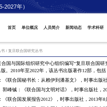
2027年）
首页
单位概况
人员简介
新闻动态
学术科研
丛书
/
复旦联合国研究丛书
国与国际组织研究中心组织编写
“复旦联合国研
出版。
2010
年至
2022
年，该丛书出版著作
12
部，包括
：《联合国秘书长：从赖伊到潘基文》，
时事出版
、郭峰铖：《联合国与文明对话》，时事出版社，
2
：《联合国发展报告
2012
》，时事出版社，
2013
年
8