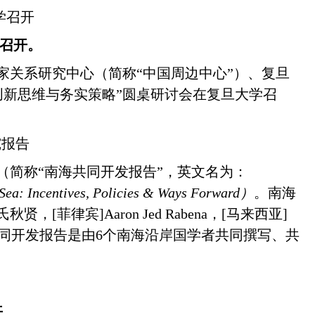
学召开
学召开。
家关系研究中心（简称“中国周边中心”）、复旦
创新思维与务实策略”圆桌研讨会在复旦大学召
究报告
（简称“南海共同开发报告”，英文名为：
Sea: Incentives, Policies & Ways Forward
）
。南海
氏秋贤，
[
菲律宾
]
Aaron Jed Rabena
，
[
马来西亚
]
同开发报告是由
6
个南海沿岸国学者共同撰写、共
开。