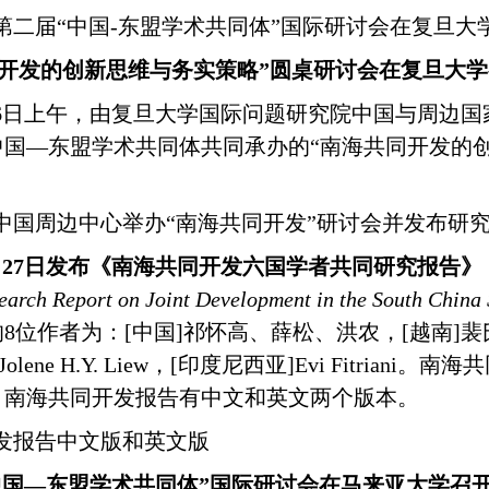
第二届“中国-东盟学术共同体”国际研讨会在复旦大
开发的创新思维与务实策略”圆桌研讨会在复旦大
6
日上午，由复旦大学国际问题研究院中国与周边国
中国—东盟学术共同体共同承办的“南海共同开发的
中国周边中心举办“南海共同开发”研讨会并发布研
月
27
日
发布《南海共同开发六国学者共同研究报告》
earch Report on Joint Development in the South China 
的
8
位作者为：
[
中国
]
祁怀高、薛松、洪农，
[
越南
]
裴
Jolene H.Y. Liew
，
[
印度尼西亚
]
Evi Fitriani
。南海共
。南海共同开发报告有中文和英文两个版本。
发报告中文版和英文版
届”中国—东盟学术共同体”国际研讨会在马来亚大学召