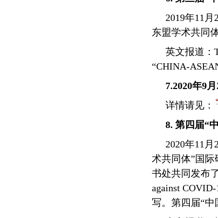
2019年1
东盟学术共同体
英文报道
：
“CHINA-ASEAN
7.20
20
年
9
月
详情请见
：
8.
第四届“
2020
年
11
月
术共同体”国际
书处共同发布了
against COVID-
写。第四届“中