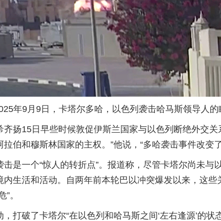
025年9月9日，卡塔尔多哈，以色列袭击哈马斯领导人
齐扬15日早些时候敦促伊斯兰国家与以色列断绝外交关
拉伯和穆斯林国家的主权。”他说，“多哈袭击事件改变了
袭击是一个“惊人的转折点”。报道称，尽管卡塔尔尚未与
境内生活和活动。自两年前本轮巴以冲突爆发以来，这些
危”。
，打破了卡塔尔“在以色列和哈马斯之间‘左右逢源’的状