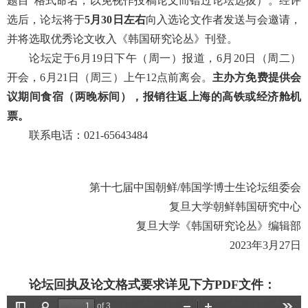
题目”格式命名，以免视作投稿论文而错过论坛选拔）。经评
选后，论坛将于
5
月
30
日左右
向入选论文作者发送与会邀请，
并将选取优秀论文收入《韩国研究论丛》刊登。
论坛定于
6
月
19
日下午（周一）报道，
6
月
20
日（周二）
开会，
6
月
21
日（周三）上午
12
点前离会。
主办方免费提供会
议期间食宿（两晚标间），报销往返上海的高铁或经济舱机
票。
联系电话：
021-65643484
第十七届中国朝鲜
/
韩国学博士生论坛组委会
复旦大学朝鲜韩国研究中心
复旦大学《韩国研究论丛》编辑部
2023
年
3
月
27
日
论坛回执及论文格式要求详见下方PDF文件：