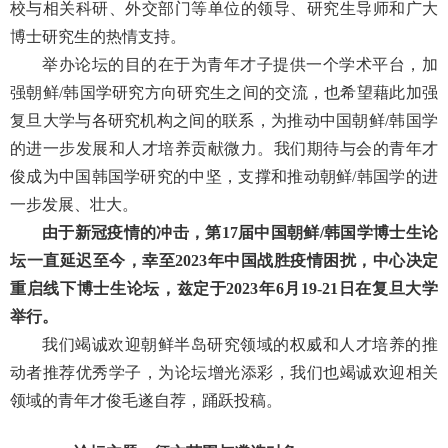
校与相关科研、外交部门等单位的领导、研究生导师和广大
博士研究生的热情支持。
举办论坛的目的在于为青年才子提供一个学术平台，加
强朝鲜
/
韩国学研究方向研究生之间的交流，也希望藉此加强
复旦大学与各研究机构之间的联系，为推动中国朝鲜
/
韩国学
的进一步发展和人才培养贡献微力。我们期待与会的青年才
俊成为中国韩国学研究的中坚，支撑和推动朝鲜
/
韩国学的进
一步发展、壮大。
由于新冠疫情的冲击，第
17
届中国朝鲜
/
韩国学博士生论
坛一直延迟至今，幸至
2023
年中国战胜疫情困扰，中心决定
重启线下博士生论坛，兹定于
2023
年
6
月
19-21
日在复旦大学
举行。
我们竭诚欢迎朝鲜半岛研究领域的权威和人才培养的推
动者推荐优秀学子，为论坛增光添彩，我们也竭诚欢迎相关
领域的青年才俊毛遂自荐，踊跃投稿。