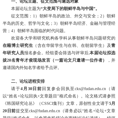
一、论坛主题、征文范围与遴选对象
本届论坛主题为
“大变局下的朝鲜半岛与中国”。
征文范围：
1
）朝鲜半岛的政治、外交与安全；
2
）朝鲜
半岛的历史、哲学与文化；
3
）朝鲜半岛经济、金融与管理经
营；
4
）朝鲜半岛面临的时代问题。
欢迎各大学和研究机构各学科从事朝鲜半岛问题研究的
在籍博士研究生
（含在华留学生与在韩、在朝留学生）及
青
年研究人员
报名参会。经组委会筛选与评审后
,
本届论坛拟选
拔
20
名青年才俊现场发言（一篇论文只邀请一位作者）
，并
邀请国内外知名学者给予点评。
二、论坛进程安排
请于
4
月
30
日前
回复参会回执至
cks@fudan.edu.cn
（请
以“姓名
+
论坛回执
+
文章题目”格式命名）。论文格式请参照
《韩国研究论丛》（
CSSCI
集刊）文章，原创性全文请于
5
月
20
日前
提交至
cks@fudan.edu.cn
（请务必以“姓名
+
论坛
+
文章