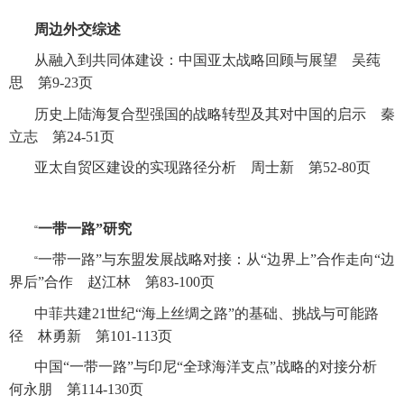
周边外交综述
从融入到共同体建设：中国亚太战略回顾与展望 吴莼
思 第
9-23
页
历史上陆海复合型强国的战略转型及其对中国的启示 秦
立志 第
24-51
页
亚太自贸区建设的实现路径分析 周士新 第
52-80
页
一带一路”研究
“
一带一路”与东盟发展战略对接：从“边界上”合作走向“边
“
界后”合作 赵江林 第
83-100
页
中菲共建
21
世纪“海上丝绸之路”的基础、挑战与可能路
径 林勇新 第
101-113
页
中国“一带一路”与印尼“全球海洋支点”战略的对接分析
何永朋 第
114-130
页