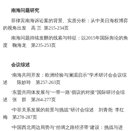
南海问题研究
菲律宾南海诉讼案的背景、实质分析：从中美日海权博弈
的视角出发 高 兰 第
215-234
页
南海问题持续发酵的线索与特征：以
2015
年国际舆论的角
度 鞠海龙 第
235-253
页
会议综述
南海共同开发：欧洲经验与澜湄启示”学术研讨会会议综
“
述 陈妙玲 第
257-263
页
东盟共同体发展与‘一带一路’倡议的对接”国际研讨会综
“
述 张 群 第
264-277
页
中菲关系发展的前景与挑战”研讨会综述 刘青尧 李红
“
梅 第
278-287
页
中国西北周边局势与‘丝绸之路经济带’建设：挑战与进
“