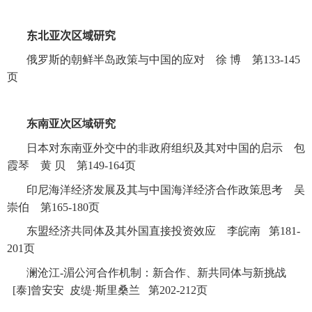
东北亚次区域研究
俄罗斯的朝鲜半岛政策与中国的应对 徐 博 第
133-145
页
东南亚次区域研究
日本对东南亚外交中的非政府组织及其对中国的启示 包
霞琴 黄 贝 第
149-164
页
印尼海洋经济发展及其与中国海洋经济合作政策思考 吴
崇伯 第
165-180
页
东盟经济共同体及其外国直接投资效应 李皖南 第
181-
201
页
澜沧江
-
湄公河合作机制：新合作、新共同体与新挑战
[
泰
]
曾安安 皮缇
·
斯里桑兰 第
202-212
页