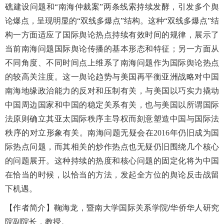
礁建设问题和“南海仲裁案”两条线索持续发酵，引发多个舆
论爆点，呈现明显的“双线多爆点”结构。这种“双线多爆点”结
构一方面适应了国际舆论热点持续有效时间的规律，展示了
当前南海问题国际舆论传播的基本形态和特征；另一方面从
不同角度、不同时间点上维系了南海问题作为国际舆论热点
的较高关注度。这一舆论趋势与美国再平衡亚洲战略对中国
南海地缘政治能力的反对和压制有关，与美国以巧实力撬动
中国周边国家和中国的稳定关系有关，也与美国以所谓国际
法原则确立其亚太国际秩序主导权而刻意塑造中国与国际法
秩序的对立形象有关。南海问题无疑会在
2016
年仍旧成为国
际热点问题，而其相关的炒作热点也无疑仍旧围绕几个核心
的问题展开。这种持续的热度和核心问题的固定化将为中国
在恰当的时候，以恰当的方法，发起全方位的舆论反击战留
下机遇。
【
作者简介
】鞠海龙，暨南大学国际关系学院
/华侨华人研究
院副院长，教授。