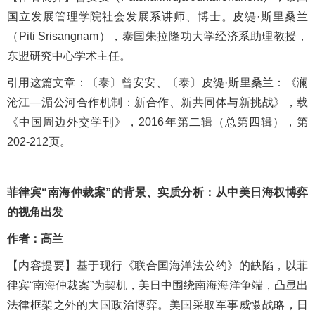
国立发展管理学院社会发展系讲师、博士。皮缇·斯里桑兰
（Piti Srisangnam），泰国朱拉隆功大学经济系助理教授，
东盟研究中心学术主任。
引用这篇文章：
〔泰〕曾安安、〔泰〕皮缇
·斯里桑兰：《澜
沧江—湄公河合作机制：新合作、新共同体与新挑战》，
载
《中国周边外交学刊》，
2016年第二辑（总第四辑），第
202-212页。
菲律宾“南海仲裁案”的背景、实质分析：从中美日海权博弈
的视角出发
作者：高兰
【内容提
要
】基于现行《联合国海洋法公约》的缺陷，以菲
律宾
“南海仲裁案”为契机，美日中围绕南海海洋争端，凸显出
法律框架之外的大国政治博弈。美国采取军事威慑战略，日