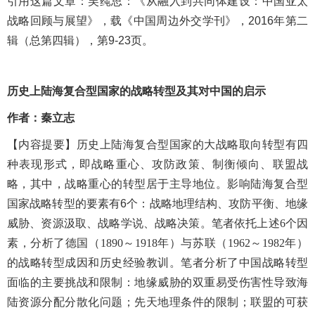
引用这篇文章：
吴莼思：《从融入到共同体建设：中国亚太
战略回顾与展望》，载《中国周边外交学刊》，
2016年第二
辑（总第四辑），第9-23页。
历史上陆海复合型国家的战略转型及其对中国的启示
作者：秦立志
【内容提
要
】历史上陆海复合型国家的大战略取向转型有四
种表现形式，即战略重心、攻防政策、制衡倾向、联盟战
略，其中，战略重心的转型居于主导地位。影响陆海复合型
国家战略转型的要素有
6
个：战略地理结构、攻防平衡、地缘
威胁、资源汲取、战略学说、战略决策。笔者依托上述
6
个因
素，分析了德国（
1890
～
1918
年）与苏联（
1962
～
1982
年）
的战略转型成因和历史经验教训。笔者分析了中国战略转型
面临的主要挑战和限制：地缘威胁的双重易受伤害性导致海
陆资源分配分散化问题；先天地理条件的限制；联盟的可获