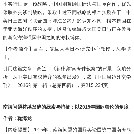
本实行国际干预战略，中国则兼顾国际法与国际合作，优先
采取外交谈判战略。采取上述不同战略的根本实质在于，中
美日三国对《联合国海洋法公约》的认知不同，根本原因在
于亚太海洋秩序的改变，以及传统海权大国美日与正在发展
的新兴海洋强国中国之间的海权博弈。
【
作者简介
】高兰，复旦大学日本研究中心教授，法学博
士。
引用这篇文章：
高兰：《
菲律宾
“南海仲裁案”的背景、实质分
析：从中美日海权博弈的视角出发》，
载《中国周边外交学
刊》，
2016年第二辑（总第四辑），第215-234页。
南海问题持续发酵的线索与特征：以2015年国际舆论的角度
作者：鞠海龙
【内容提
要
】
2015
年，南海问题的国际舆论围绕中国南海岛