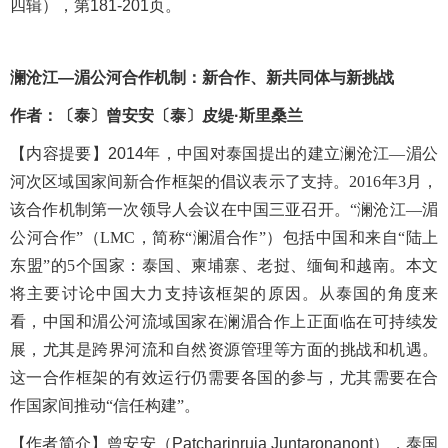
四辑），第181-201页。
澜沧江—湄公河合作机制：新合作、新共同体与新挑战
作者：〔泰〕曾安安
〔泰〕皮缇
·斯里桑兰
【内容提
要
】
2014
年，中国对泰国提出的建立澜沧江—湄公
河次区域国家间新合作框架的倡议表示了支持。
2016
年
3
月，
该合作机制第一次领导人会议在中国三亚召开。“澜沧江—湄
公河合作”（
LMC
，简称“澜湄合作”）包括中国和来自“陆上
东盟”的
5
个国家：泰国、柬埔寨、老挝、缅甸和越南。本文
将主要讨论中国大力支持该框架的原因。从泰国的角度来
看，中国和湄公河流域国家在澜湄合作上正面临在可持续发
展，尤其是跨界河流和自然资源管理等方面的挑战和机遇。
这一合作框架的有效运行仍需要各国的参与，尤其需要在合
作国家间推动“信任构建”。
【
作者简介
】曾安安（
Patcharinruja Juntaronanont），泰国