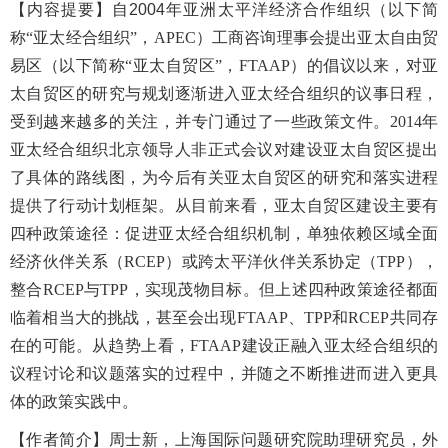
【内容提
要
】自
2004
年亚洲太平洋经济合作组织（以下简
称“亚太经合组织”，
APEC
）工商咨询理事会提出亚太自由贸
易区（以下简称“亚太自贸区”，
FTAAP
）的倡议以来，对亚
太自贸区的研究与规划逐渐进入亚太经合组织的议事日程，
受到越来越多的关注，并专门通过了一些政策文件。
2014
年
亚太经合组织北京领导人非正式会议对建设亚太自贸区提出
了具体的路线图，为今后有关亚太自贸区的研究和落实进程
提供了行动计划框架。从目前来看，亚太自贸区建设主要有
四种政策途径：促进亚太经合组织机制，单独依赖区域全面
经济伙伴关系（
RCEP
）或跨太平洋伙伴关系协定（
TPP
），
整合
RCEP
与
TPP
，实现茂物目标。但上述四种政策途径都面
临着相当大的挑战，甚至会出现
FTAAP
、
TPP
和
RCEP
共同存
在的可能。从趋势上看，
FTAAP
建设正融入亚太经合组织的
议程讨论和议题落实的过程中，并随之不断推进而进入更具
体的政策实践中。
【
作者简介
】周士新，上海国际问题研究院助理研究员，外