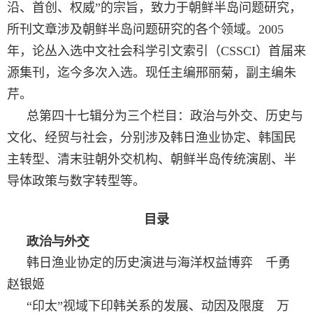
沿、首创、权威”的宗旨，致力于朝鲜半岛问题研究，
所刊文章涉及朝鲜半岛问题研究的各个领域。
2005
年，论丛入选中文社会科学引文索引（
CSSCI
）首届来
源集刊，迄今多次入选。现任主编邢丽菊，副主编朱
芹。
总第四十
七
辑分为三个栏目：政治与外交、历史与
文化、
经贸与社会
，分别涉及
韩日渔业协定、韩国民
主转型、清末驻朝外交机构、朝鲜半岛传统演剧、半
导体政策与数字转型
等。
目录
政治与外交
韩日渔业协定的历史演进与海洋权益博弈 千勇
赵银姬
“
印太”视域下印韩关系的发展、动因及限度 万