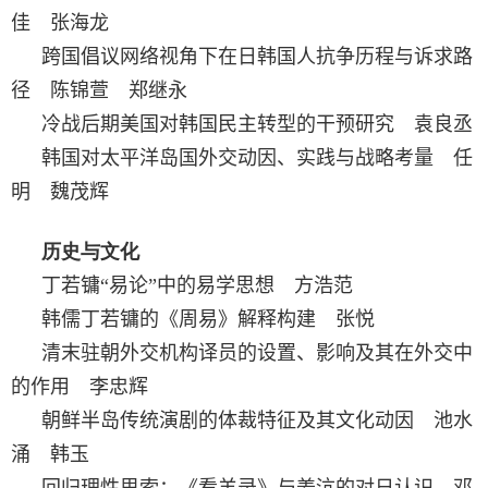
佳 张海龙
跨国倡议网络视角下在日韩国人抗争历程与诉求路
径 陈锦萱 郑继永
冷战后期美国对韩国民主转型的干预研究 袁良丞
韩国对太平洋岛国外交动因、实践与战略考量 任
明 魏茂辉
历史与文化
丁若镛“易论”中的易学思想 方浩范
韩儒丁若镛的《周易》解释构建 张悦
清末驻朝外交机构译员的设置、影响及其在外交中
的作用 李忠辉
朝鲜半岛传统演剧的体裁特征及其文化动因 池水
涌 韩玉
回归理性思索：《看羊录》与姜沆的对日认识 邓