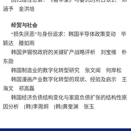
涵予 金洪培
经贸与社会
“
损失厌恶”与身份追求：韩国半导体政策变动 毕
颖达 滕如雨
韩国尹锡悦政府的关键矿产战略评析 刘宝维 朴
东勋
韩国制造业的数字化转型研究 张文闻 何岸松
韩国漫画产业数字化转型的现状、经验及启示 王
海文 祁高磊
韩国经济负债结构变化与家庭负债扩张的结构性原
因分析
[
韩
]
李周炯
[
韩
]
黄奎渊 张玉