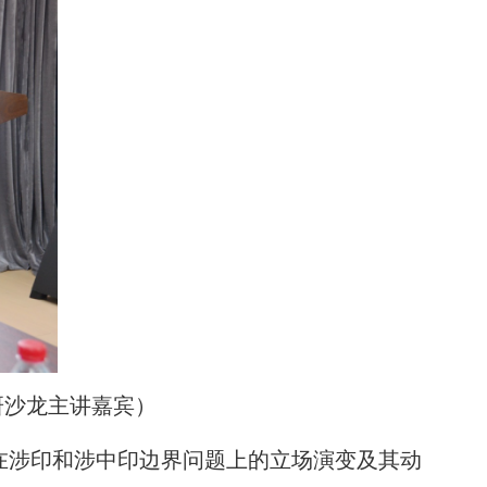
研沙龙主讲嘉宾）
在涉印和涉中印边界问题上的立场演变及其动