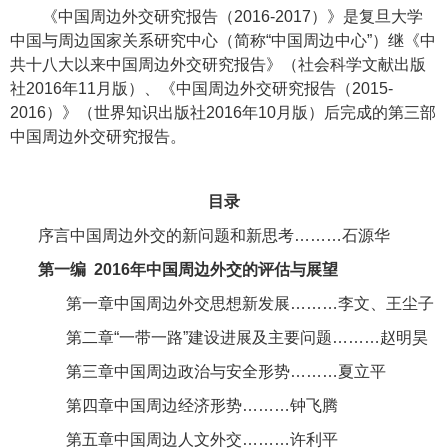
《中国周边外交研究报告（
2016
-
2017
）》是
复旦大学
中国与周边国家关系研究中心（简称“
中国周边中心”）继《中
共十八大以来中国周边外交研究报告》（社会科学文献出版
社
2016
年
11
月版）、《中国周边外交研究报告（
2015
-
2016
）》（世界知识出版社
2016
年
10
月版）后完成的第三部
中国周边外交研究报告。
目录
序言中国周边外交的新问题和新思考
………
石源华
第一编
2016
年中国周边外交的评估与展望
第一章中国周边外交思想新发展
………
李文、王尘子
第二章“一带一路”建设进展及主要问题
………
赵明昊
第三章中国周边政治与安全形势
………
夏立平
第四章中国周边经济形势
………
钟飞腾
第五章中国周边人文外交
………
许利平