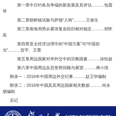
第一章中日钓鱼岛争端的新发展及其评估
………
包霞
琴
第二章朝鲜核试验与萨德“入韩”
………
王俊生
第三章南海局势从紧张复杂回归相对稳定
………
祁怀
高
第四章亚太经济治理中的“中国方案”与“中国担
当”
………
贺平、王蕾
第五章周边国家对华外交中的宗教因素
………
涂怡超
第六章中国周边反恐形势回顾与展望
………
傅小强
附录一：
2016
年中国周边外交纪事
………
赵卫华编制
附录二：
2016
年中国及其周边国家相关数据
………
何永
朋编制
后记