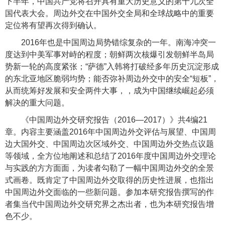
下半年，中国共产党将召开具有重大历史意义的第十九次全
国代表大会。周边外交在中国外交全局和全球战略中的重要
定位将有望再次得到确认。
2016
年也是中国周边局势错综复杂的一年。南海冲突一
度达到中美军事对峙的程度；朝鲜两次核爆引发朝鲜半岛局
势新一轮的高度紧张；“萨德”入韩将打破经多年历史沉淀形成
的东北亚地区脆弱均势；能否弥补周边外交中的安全“短板”，
从而统筹好发展和安全两件大事，，成为中国继续崛起必须
解决的重大问题。
《中国周边外交研究报告（
2016
—
2017
）》共
4
编
21
章。内容主要涵盖
2016
年中国周边外交评估与展望、中国周
边大国外交、中国周边次区域外交、中国周边外交热点议题
等领域，全方位地阐述和总结了
2016
年度中国周边外交理论
与实践的方方面面，为读者勾勒了一幅中国周边外交的全景
式画卷。既肯定了中国周边外交取得的历史性进展，也指出
中国周边外交面临的一些新问题。
参加本研究报告撰写的作
者集当代中国周边外交研究界之杰出者，也为本研究报告增
色不少。