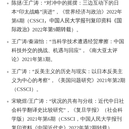
陈拯
/
王广涛：“对冲中的摇摆：三边互动下的日
本“印太战略”演进”，《世界经济与政治》
2022
年
第
6
期（
CSSCI
，
中国人民大学报刊复印资料《国
际政治》
2022
年第
9
期转载
）。
王广涛
/
秦淑怡：“当科学技术遭遇经贸摩擦：中国
科技外交的挑战、机遇与回应”，《南大亚太评
论》
2021
年第
1
期。
王广涛：“反美主义的历史与现实：以日本反美主
义为中心的考察”，《美国问题研究》
2021
年第
2
期
（
CSSCI
）。
宋晓煜
/
王广涛：“状况的共有与分歧：近代中日社
会科学翻译史比较研究”，《复旦学报》（社会科
学版）
2021
年第
6
期
（
CSSCI
，
中国人民大学报刊
复印资料
《中国近代史》
2022
年第
2
期转载）
。