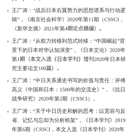
王广涛：“战后日本右翼势力的思想谱系与行动逻
辑”，《南京社会科学》
2020
年第
11
期（
CSSCI
，
《新华文摘》
2021
年第
4
期论点摘编
）。
王广涛：“从权力转移到范式转移：“中国崛起”背
景下的日本对华认知演变”，《日本文论》
2020
年
第
1
期（
本文入选《日本学刊》增刊
2020
年日本研
究主要论文
100
篇
）
。
王广涛：“中日关系通史书写的价值与责任：评傅
高义《中国和日本：
1500
年的交流史》”，《抗日
战争研究》
2020
年第
2
期（
CSSCI
）。
王广涛：“关于中日历史和解的思考：以宽容与反
省、记忆与忘却为分析框架”，《日本学刊》
2019
年第
6
期（
CSSCI
，本文入选《日本学刊》
2020
年