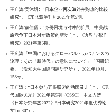
王广涛
/
吴沐妍：
“日本企业两次海外并购热的比较
研究”，《东北亚学刊》
2021
年第
5
期。
王广涛
/
俞佳儒：“身份困境与对冲的扩展：中美战
略竞争下日本对华政策的新动向”，《边界与海洋
研究》
2021
年第
6
期。
王広涛「中国におけるグローバル・ガバナンスの
論理：その「新時代」の意味について」『国研紀
要』（愛知大学国際問題研究所）、
2021
年
10
月、
158
号。
王广涛：“日本参与五眼联盟的动因及走向”，《现
代国际关系》
2021
年第
5
期（
CSSCI
，本文入选
《日本研究年鉴
2022
》“日本研究
2021
年度优秀论
文
Top30”
）。