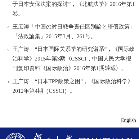
于日本安保法案的探讨”，《北航法学》
2016
年第
1
卷。
王広涛「中国の対日戦争責任区別論と賠償政策」
『法政論集』
2015
年
3
月、
261
号。
王广涛：“日本国际关系学的研究谱系”，《国际政
治科学》
2015
年第
3
期
（
CSSCI
，中国人民大学报
刊复印资料《国际政治》
2016
年第
1
期转载）
。
王广涛：“日本
TPP
政策之困”，《国际政治科学》
2012
年第
4
期（
CSSCI
）。
English