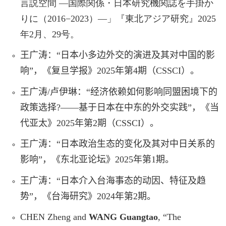
言説空間 ―国際関係・日本研究機関誌を手掛か
りに（
2016−2023
）―」『東北アジア研究』
2025
年
2
月、
29
号。
王广涛：“日本小多边外交的演进及其对中国的影
响”，《复旦学报》
2025
年第
4
期（
CSSCI
）。
王广涛
/
卢伊琳：“经济依赖如何影响同盟困境下的
政策选择
?——
基于日本在中东的外交实践”，《当
代亚太》
2025
年第
2
期（
CSSCI
）。
王广涛：“日本政治生态的变化及其对中日关系的
影响”，《东北亚论坛》
2025
年第
1
期。
王广涛：“日本介入台海事态的动因、特征及趋
势”，《台海研究》
2024
年第
2
期。
CHEN Zheng and
WANG Guangtao
,
“
The