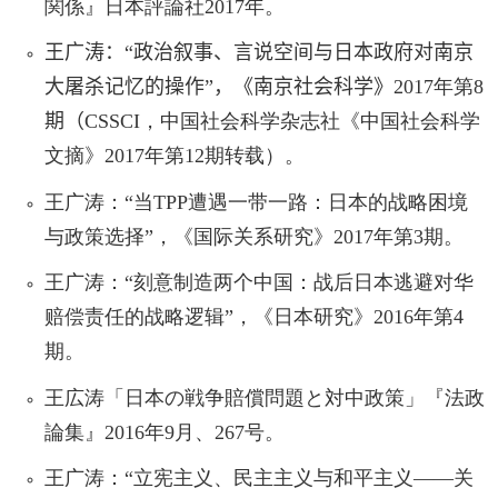
関係』日本評論社
2017
年。
王广涛：“政治叙事、言说空间与日本政府对南京
大屠杀记忆的操作”，《南京社会科学》
2017
年第
8
期
（
CSSCI
，中国社会科学杂志社《中国社会科学
文摘》
2017
年第
12
期转载）。
王广涛：“当
TPP
遭遇一带一路：日本的战略困境
与政策选择”，《国际关系研究》
2017
年第
3
期。
王广涛：“刻意制造两个中国：战后日本逃避对华
赔偿责任的战略逻辑”，《日本研究》
2016
年第
4
期。
王広涛「日本の戦争賠償問題と対中政策」『法政
論集』
2016
年
9
月、
267
号。
王广涛：“立宪主义、民主主义与和平主义——关