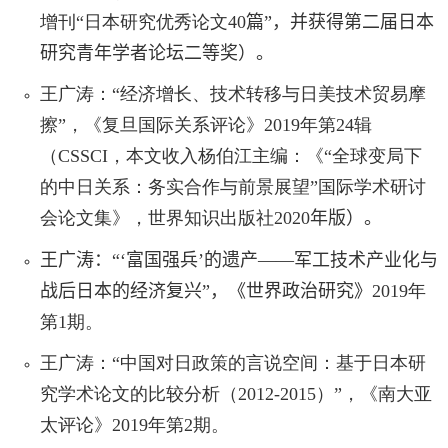
增刊“日本研究优秀论文
40
篇”
，
并获得第二届日本
研究青年学者论坛二等奖
）。
王广涛：“经济增长、技术转移与日美技术贸易摩
擦”，《复旦国际关系评论》
2019
年第
24
辑
（
CSSCI
，本文收入杨伯江主编：《“全球变局下
的中日关系：务实合作与前景展望”国际学术研讨
会论文集》，世界知识出版社
2020
年版
）。
王广涛：“
‘
富国强兵
’
的遗产
——
军工技术产业化与
战后日本的经济复兴”，《世界政治研究》
2019
年
第
1
期。
王广涛：“中国对日政策的言说空间：基于日本研
究学术论文的比较分析（
2012-2015
）”，《南大亚
太评论》
2019
年第
2
期。