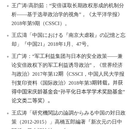
王广涛
/
高韵茹：“安倍谋取长期政权形成的机制分
析——基于选举政治学的视角”，《太平洋学报》
2018
年第
9
期（
CSSCI
）。
王広濤「中国における『南京大虐殺』の記憶と忘
却」『中国
21
』
2018
年
1
月、
47
号。
王广涛：“军工利益集团与日本的安全政策——兼
论安倍政权下的军工利益诱导政治”，《世界经济
与政治》
2017
年第
12
期
（
CSSCI
，中国人民大学报
刊复印资料《国际政治》
2018
年第
3
期转载
，
并获
得
中国宋庆龄基金会“孙平化日本学学术奖励基金”
论文类二等奖
）
。
王広涛「研究機関誌の論調からみる中国の対日政
策（
2012-2015
）」高橋五郎編著『新次元の日中