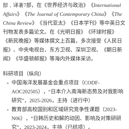
部，译著
7
部，在《世界经济与政治》
《
International
Affairs
》《
The Journal of Contemporary China
》
《
The
China Review
》
《
当代亚太
》
《日本学刊》等中英日文
刊物发表
多篇论文
。
在《光明日报》《环球时报》
《新民晚报》等媒体撰文上百篇，多次接受《人民日
报》、中央电视台、东方卫视、深圳卫视、《朝日新
闻》《华盛顿邮报》等海内外媒体采访。
科研项目（纵向）
中国海洋发展基金会重点项目（
CODF-
AOC202
5
0
5
），“日本介入南海新态势及对我影响
研究”，
2025-2026
，主持（进行中）
教育部高校国别和区域研究竞争性课题（
2023-
N06
），“日韩历史和解的动因、影响及对策研研
究”，
2023-2024
，主持（
已结项
）。