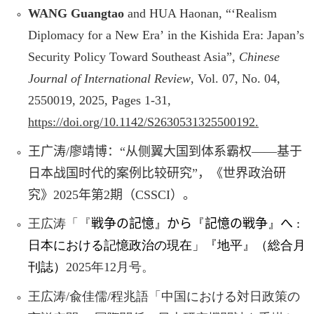
WANG Guangtao
and HUA Haonan,
“‘
Realism
Diplomacy for a New Era
’
in the Kishida Era: Japan
’
s
Security Policy Toward Southeast Asia
”
,
Chinese
Journal of International Review
, Vol. 07, No. 04,
2550019, 2025,
Pages 1-31,
https://doi.org/10.1142/S2630531325500192.
王广涛
/
廖靖博：“从侧翼大国到体系霸权——基于
日本战国时代的案例比较研究”，《世界政治研
究》
2025
年第
2
期（
CSSCI
）。
王広涛「『
戦争の記憶
』
から
『
記憶の戦争
』
へ
:
日本における記憶政治の現在
」『地平』（総合月
刊誌
）
2025
年
12
月号。
王広涛
/
兪佳儒
/
程兆語「中国における対日政策の