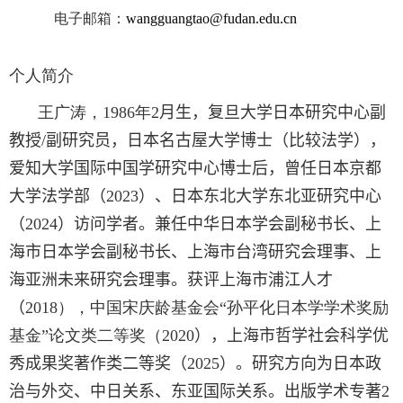
电子邮箱
：
wangguangtao@fudan.edu.cn
个人简介
王广涛，
1986
年
2
月生，复旦大学日本研究中心副
教授
/
副研究员，
日本名古屋大学博士（比较法学）
，
爱知大学国际中国学研究中心博士后，曾任日本京都
大学法学部（
2023
）、日本东北大学东北亚研究中心
（
2024
）访问学者。兼任
中华日本学会
副秘书长、上
海市日本学会副秘书长、上海市台湾研究会理事、上
海亚洲未来研究会理事
。
获评
上海市浦江人才
（
2018
），中国宋庆龄基金会“孙平化日本学学术奖励
基金”论文类二等奖（
2020
）
，
上海市哲学社会科学优
秀成果奖著作类二等奖（
2025
）
。研究方向为日本政
治与外交、中日关系、东亚国际关系。出版学术专著
2