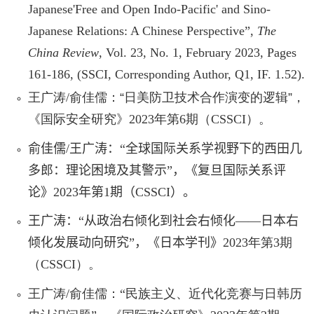
Japanese'Free and Open Indo-Pacific' and Sino-
Japanese Relations: A Chinese Perspective
”
,
The
China Review
, Vol. 23, No. 1
,
February 2023
, Pages
161-186,
(SSCI, Corresponding Author
, Q1, IF. 1.52
).
王广涛
/
俞佳儒：
“
日美防卫技术合作演变的逻辑
”
，
《国际安全研究》
2023
年第
6
期（
CSSCI
）。
俞佳儒
/
王广涛：“全球国际关系学视野下的西田几
多郎：理论困境及其警示”，《复旦国际关系评
论》
2023
年第
1
期（
CSSCI
）。
王广涛：
“
从政治右倾化到社会右倾化——日本右
倾化发展动向研究
”
，《日本学刊》
2023
年第
3
期
（
CSSCI
）。
王广涛
/
俞佳儒：“民族主义、近代化竞赛与日韩历