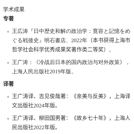
学术成果
专著
王広涛『日中歴史和解の政治学：寛容と記憶をめ
ぐる戦後史』明石書店、
2022
年
（
本书获得上海市
哲学社会科学优秀成果奖著作类二等奖
）
。
王广涛：《冷战后日本的国内政治与对外政策》，
上海人民出版社
2019
年版。
译著
王广涛译、吉见俊哉著：《亲美与反美》，上海译
文出版社
2024
年版。
王广涛译、柳田国男著：《故乡七十年》，上海人
民出版社
2022
年版。