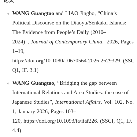
论文
WANG Guangtao
and LIAO Jingbo,
“
China’s
Political Discourse on the Diaoyu/Senkaku Islands:
The Evidence from People’s Daily (2010–
2024)
”
,
Journal of Contemporary China
, 2026, Pages
1–19,
https://doi.org/10.1080/10670564.2026.2629329.
(SSCI
Q1, IF. 3.1)
WANG Guangtao
,
“
Bridging the gap between
International Relations and Area Studies: the case of
Japanese Studie
s”,
International Affairs
, Vol. 102, No.
1, January 2026, Pages 103–
120,
https://doi.org/10.1093/ia/iiaf226.
(SSCI, Q1, IF.
4.4)