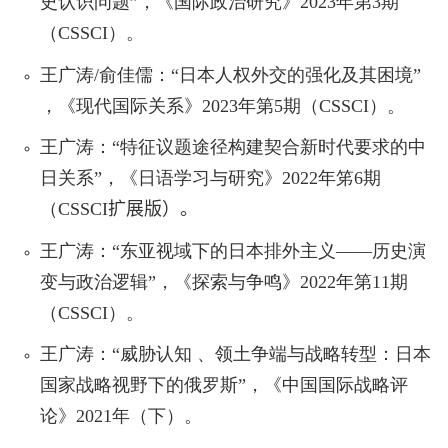
史认识问题”，《国际政治研究》
2023
年第
3
期
（
CSSCI
）。
王广涛
/
俞佳儒：“日本人权外交的强化及其困境”
，《现代国际关系》
2023
年第
5
期（
CSSCI
）。
王广涛：“特征议题途径构建契合新时代要求的中
日关系”，《日语学习与研究》
2022
年笫
6
期
（
CSSCI
扩
展版）。
王广涛：“东亚视域下的日本排外主义——历史演
变与政治逻辑”，《探索与争鸣》
2022
年第
11
期
（
CSSCI
）。
王广涛：“威胁认知 、领土争端与战略转型：日本
国家战略视野下的俄罗斯”，《中国国际战略评
论》
2021
年（下）。