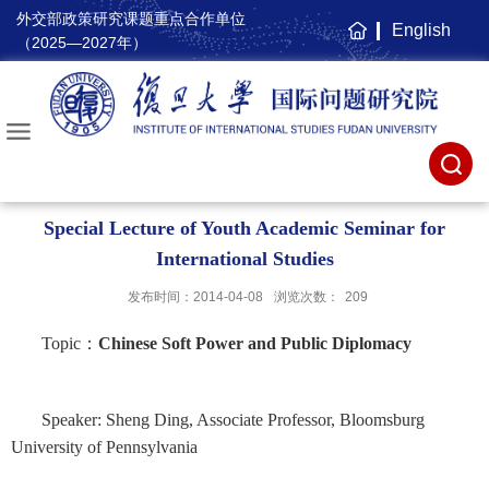
外交部政策研究课题重点合作单位
English
主
（2025—2027年）
页
Special Lecture of Youth Academic Seminar for
International Studies
发布时间：2014-04-08
浏览次数：
209
Topic
：
Chinese Soft Power and Public Diplomacy
Speaker: Sheng Ding, Associate Professor, Bloomsburg
University of Pennsylvania