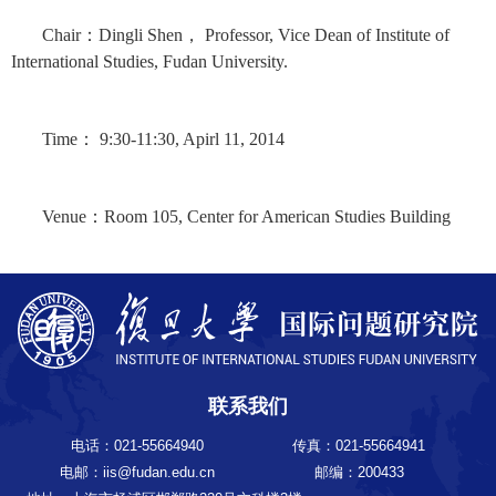
Chair
：
Dingli Shen
，
Professor, Vice Dean of Institute of
International Studies, Fudan University.
Time
：
9:30-11:30, Apirl 11, 2014
Venue
：
Room 105, Center for American Studies Building
联系我们
电话：021-55664940
传真：021-55664941
电邮：iis@fudan.edu.cn
邮编：200433