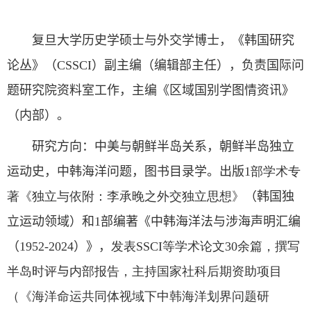
复旦大学历史学硕士与外交学博士
，
《韩国研究
论丛》
（
CSSCI
）
副主编（编辑部主任），负责国际问
题研究院资料室工作，主编《区域国别学图情资讯》
（内部）。
研究方向：中美与朝鲜半岛关系，朝鲜半岛独立
运动史，中韩海洋问题
，
图书目录学。出版
1
部学术专
著《独立与依附：李承晚之外交独立思想》
（
韩国独
立运动领域
）
和
1
部编著《中韩海洋法与涉海声明汇编
（
1952-2024
）》，
发表
SSCI
等学术论文
3
0
余篇，撰写
半岛时评
与
内部报告，主持国家社科后期资助项目
（《海洋命运共同体视域下中韩海洋划界问题研