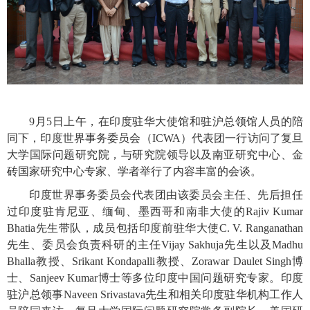
9
月
5
日上午，在印度驻华大使馆和驻沪总领馆人员的陪
同下，印度世界事务委员会（
ICWA
）代表团一行访问了复旦
大学国际问题研究院，与研究院领导以及南亚研究中心、金
砖国家研究中心专家、学者举行了内容丰富的会谈。
印度世界事务委员会代表团由该委员会主任、先后担任
过印度驻肯尼亚、缅甸、墨西哥和南非大使的
Rajiv Kumar
Bhatia
先生带队，成员包括印度前驻华大使
C. V. Ranganathan
先生、委员会负责科研的主任
Vijay Sakhuja
先生以及
Madhu
Bhalla
教授、
Srikant Kondapalli
教授、
Zorawar Daulet Singh
博
士、
Sanjeev Kumar
博士等多位印度中国问题研究专家。印度
驻沪总领事
Naveen Srivastava
先生和相关印度驻华机构工作人