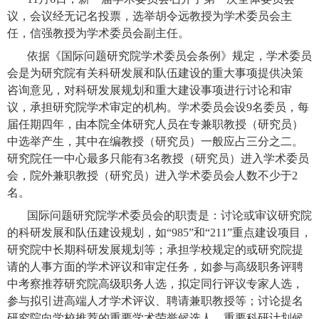
议，会议经无记名投票，选举胡令远教授为学术委员会主
任，信强教授为学术委员会副主任。
依据《国际问题研究院学术委员会条例》规定，学术委员
会是为研究院有关科研发展和队伍建设的重大事项提供决策
咨询意见，对科研发展规划和重大建设事项进行讨论和审
议，承担研究院学术审定的机构。学术委员会设
9
名委员，每
届任期四年，由本院全体研究人员在专兼职教授（研究员）
中选举产生，其中在编教授（研究员）一般应占三分之二。
研究院任一中心最多只能有
3
名教授（研究员）进入学术委员
会，院外兼职教授（研究员）进入学术委员会人数不少于
2
名。
国际问题研究院学术委员会的职责是：讨论或审议研究院
的科研发展和队伍建设规划，如“
985
”和“
211
”重点建设项目，
研究院中长期科研发展规划等；承担学校规定的或研究院提
请的人事方面的学术评议和审定任务，如参与高级职务评聘
中考察推荐研究院高级职务人选，拟定同行评议专家人选，
参与拟引进高端人才学术评议、聘请兼职教授等；讨论提名
研究院向学校推荐的重要学术荣誉候选人、重要科研计划候