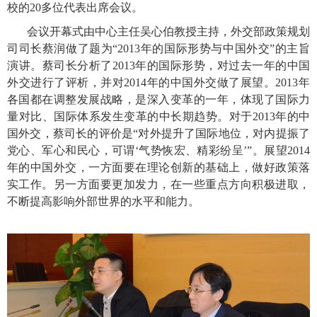
校的20多位代表出席会议。
会议开幕式由中心主任吴心伯教授主持，外交部政策规划
司司长蔡润做了题为“
2013
年的国际形势与中国外交”的主旨
演讲。蔡司长分析了
2013
年的国际形势，对过去一年的中国
外交进行了评析，并对
2014
年的中国外交做了展望。
2013
年
各国都在调整发展战略，是深入变革的一年，体现了国际力
量对比、国际体系发生变革的中长期趋势。对于
2013
年的中
国外交，蔡司长的评价是“对外提升了国际地位，对内提振了
党心、军心和民心，可谓‘气势恢宏、精彩纷呈’”。展望
2014
年的中国外交，一方面要在理论创新的基础上，做好政策落
实工作。另一方面要更加发力，在一些重点方向积极进取，
不断提高影响外部世界的水平和能力。