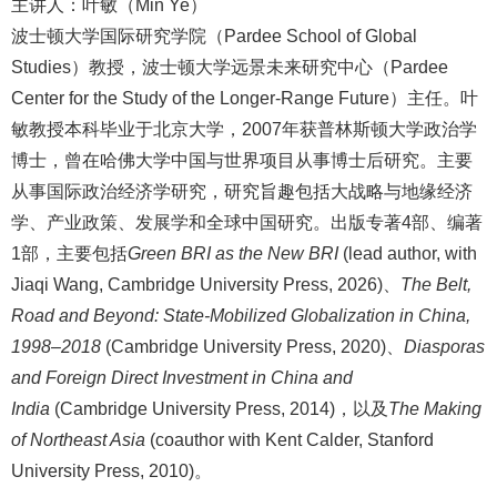
主讲人：叶敏（
Min Ye
）
波士顿大学国际研究学院（
Pardee School of Global
Studies
）教授，波士顿大学远景未来研究中心（
Pardee
Center for the Study of the Longer-Range Future
）主任。叶
敏教授本科毕业于北京大学，
2007
年获普林斯顿大学政治学
博士，曾在哈佛大学中国与世界项目从事博士后研究。主要
从事国际政治经济学研究，研究旨趣包括大战略与地缘经济
学、产业政策、发展学和全球中国研究。出版专著
4
部、编著
1
部，主要包括
Green BRI as the New BRI
(lead author, with
Jiaqi Wang, Cambridge University Press, 2026)
、
The Belt,
Road and Beyond: State-Mobilized Globalization in China,
1998–2018
(Cambridge University Press, 2020)
、
Diasporas
and Foreign Direct Investment in China and
India
(Cambridge University Press, 2014)
，以及
The Making
of Northeast Asia
(coauthor with Kent Calder, Stanford
University Press, 2010)
。