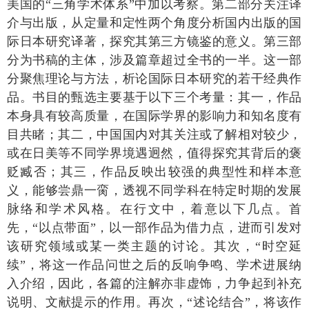
美国的“三角学术体系”中加以考察。第二部分关注译
介与出版，从定量和定性两个角度分析国内出版的国
际日本研究译著，探究其第三方镜鉴的意义。第三部
分为书稿的主体，涉及篇章超过全书的一半。这一部
分聚焦理论与方法，析论国际日本研究的若干经典作
品。书目的甄选主要基于以下三个考量：其一，作品
本身具有较高质量，在国际学界的影响力和知名度有
目共睹；其二，中国国内对其关注或了解相对较少，
或在日美等不同学界境遇迥然，值得探究其背后的褒
贬臧否；其三，作品反映出较强的典型性和样本意
义，能够尝鼎一脔，透视不同学科在特定时期的发展
脉络和学术风格。在行文中，着意以下几点。首
先，“以点带面”，以一部作品为借力点，进而引发对
该研究领域或某一类主题的讨论。其次，“时空延
续”，将这一作品问世之后的反响争鸣、学术进展纳
入介绍，因此，各篇的注解亦非虚饰，力争起到补充
说明、文献提示的作用。再次，“述论结合”，将该作